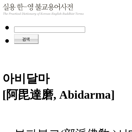
아비달마
[阿毘達磨, Abidarma]