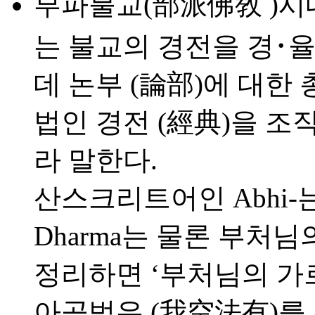
부파불교(部派佛敎 )시대
는 불교의 경전을 경･율
데 논부 (論部)에 대한
법인 경전 (經典)을 조
라 말한다.
산스크리트어인 Abhi-는 
Dharma는 물론 부처님
정리하면 ‘부처님의 가르
아공법유 (我空法有)를