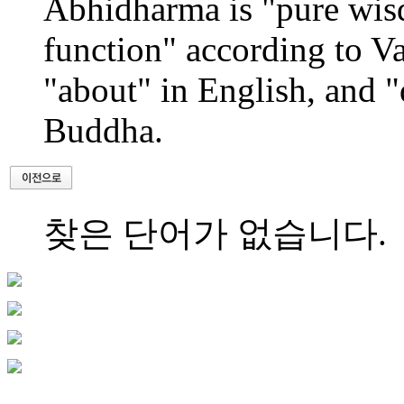
Abhidharma is "pure wisd
function" according to V
"about" in English, and "
Buddha.
찾은 단어가 없습니다.