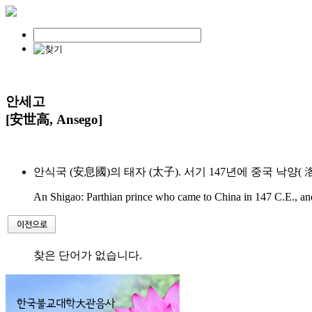
안세고
[安世高, Ansego]
안식국 (安息國)의 태자 (太子). 서기 147년에 중국 낙양
An Shigao: Parthian prince who came to China in 147 C.E., and t
찾은 단어가 없습니다.