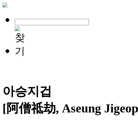
아승지겁
[阿僧祗劫, Aseung Jigeop