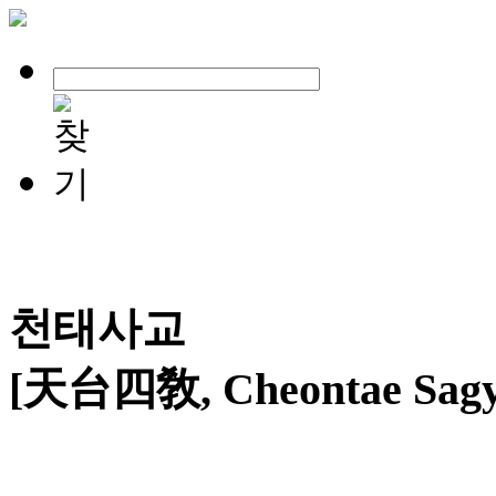
천태사교
[天台四敎, Cheontae Sagy