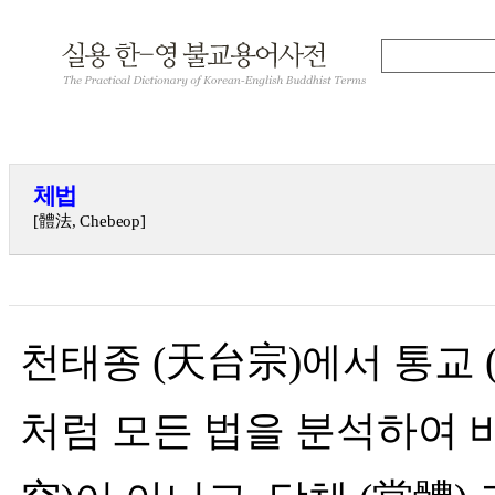
체법
[體法, Chebeop]
천태종 (天台宗)에서 통교 (
처럼 모든 법을 분석하여 비