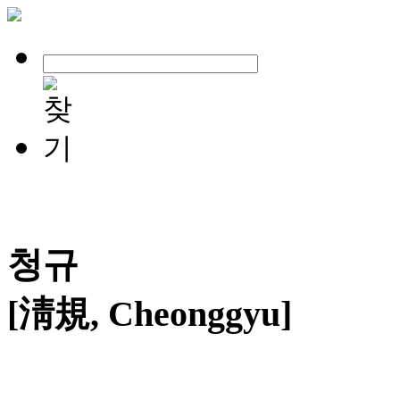
청규
[淸規, Cheonggyu]