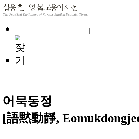
어묵동정
[語黙動靜, Eomukdongjeo