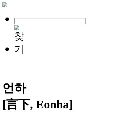
언하
[言下, Eonha]