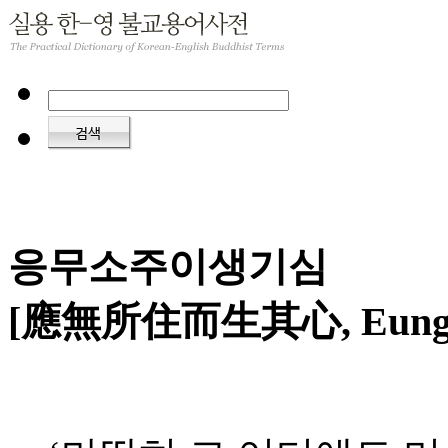
응무소주이생기심
[應無所住而生其心, Eungmus