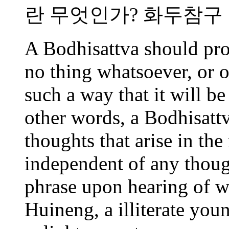
란 무엇인가? 화두참구
A Bodhisattva should pr
no thing whatsoever, or 
such a way that it will b
other words, a Bodhisattv
thoughts that arise in th
independent of any thought
phrase upon hearing of w
Huineng, a illiterate you