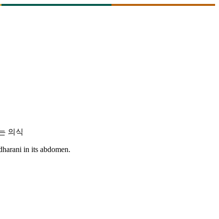
는 의식
 dharani in its abdomen.