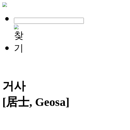
거사
[居士, Geosa]