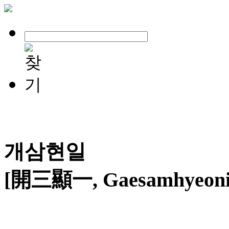
개삼현일
[開三顯一, Gaesamhyeoni