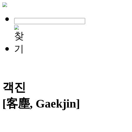
객진
[客塵, Gaekjin]