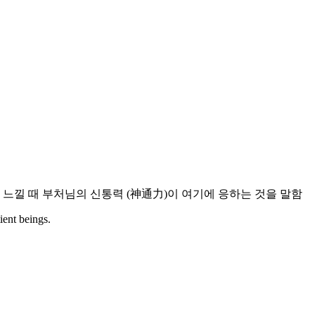
을 느낄 때 부처님의 신통력 (神通力)이 여기에 응하는 것을 말함
ient beings.