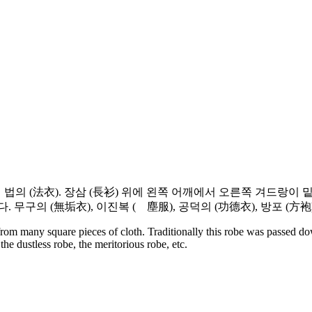
 법의 (法衣). 장삼 (長衫) 위에 왼쪽 어깨에서 오른쪽 겨드랑이 
 무구의 (無垢衣), 이진복 (離塵服), 공덕의 (功德衣), 방포 (方
om many square pieces of cloth. Traditionally this robe was passed dow
he dustless robe, the meritorious robe, etc.