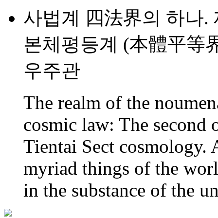
사법계 四法界의 하나.
본체평등계 (本體平等界
우주관
The realm of the noumenal
cosmic law: The second o
Tientai Sect cosmology. A
myriad things of the worl
in the substance of the un