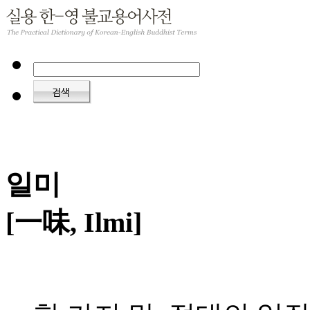
일미
[一味, Ilmi]