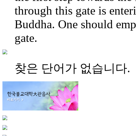
through this gate is enter
Buddha. One should empt
gate.
찾은 단어가 없습니다.