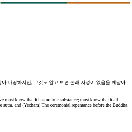
난받아 마땅하지만, 그것도 알고 보면 본래 자성이 없음을 깨달아
we must know that it has no true substance; must know that it all
the sutra, and (Yecham) The ceremonial repentance before the Buddha.