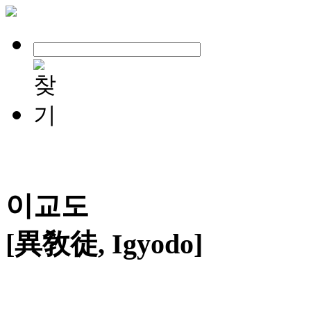
이교도
[異敎徒, Igyodo]