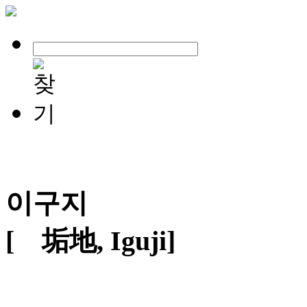
이구지
[離垢地, Iguji]