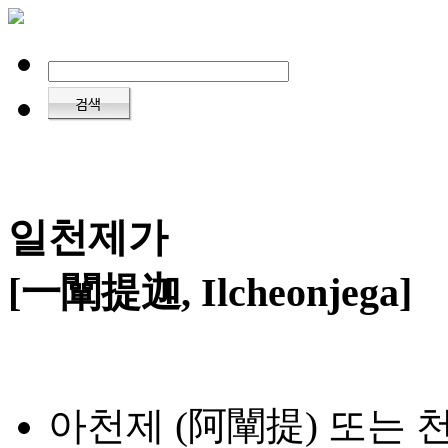
일천제가
[一闡提迦, Ilcheonjega]
아천제 (阿闡提) 또는 