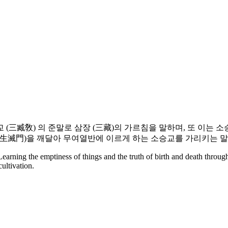
 (三臧敎) 의 준말로 삼장 (三藏)의 가르침을 말하며, 또 이는 
(生滅門)을 깨달아 무여열반에 이르게 하는 소승교를 가리키는 말.
: Learning the emptiness of things and the truth of birth and death thro
ltivation.