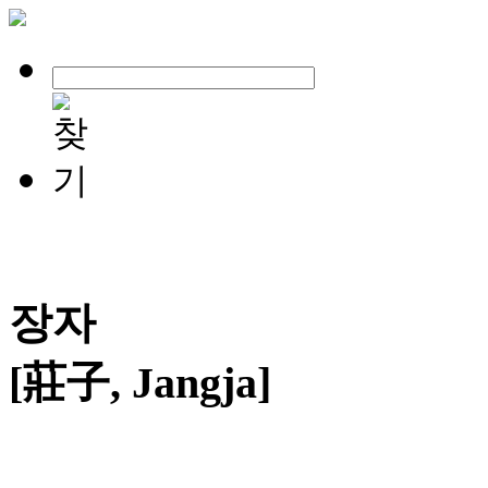
장자
[莊子, Jangja]