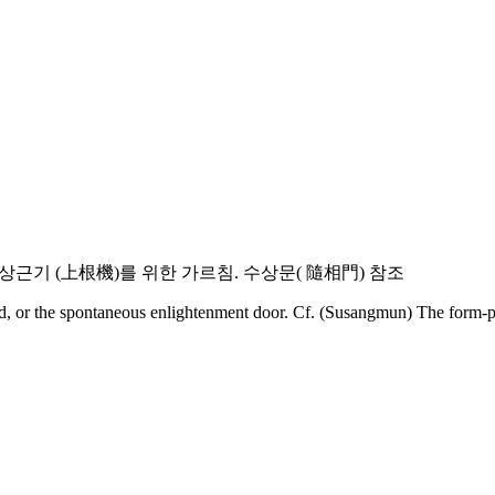
상근기 (上根機)를 위한 가르침. 수상문( 隨相門) 참조
ded, or the spontaneous enlightenment door. Cf. (Susangmun) The form-p