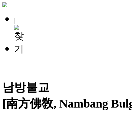
남방불교
[南方佛敎, Nambang Bulg