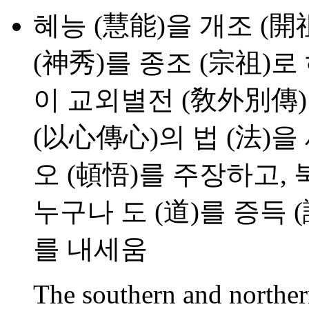
혜능 (慧能)을 개조 (開
(神秀)를 종조 (宗祖)로
이 교외별전 (敎外別傳)
(以心傳心)의 법 (法)을
오 (頓悟)를 주장하고,
누구나 도 (道)를 증득 
를 내세움
The southern and norther