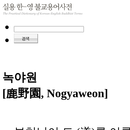
녹야원
[鹿野園, Nogyaweon]