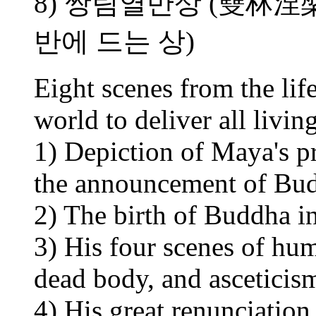
8) 쌍림열반상 (雙林涅
반에 드는 상)
Eight scenes from the li
world to deliver all livin
1) Depiction of Maya's p
the announcement of Bud
2) The birth of Buddha i
3) His four scenes of hum
dead body, and asceticism
4) His great renunciation 