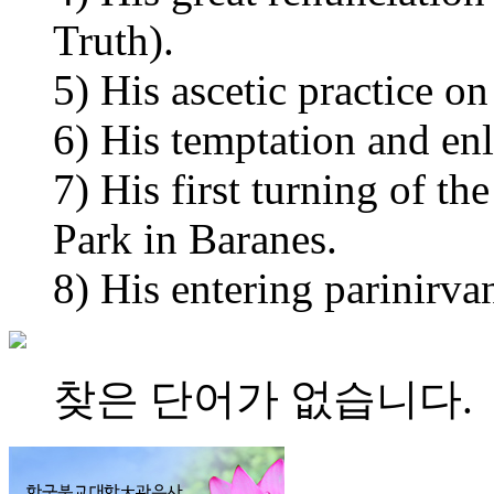
Truth).
5) His ascetic practice o
6) His temptation and en
7) His first turning of t
Park in Baranes.
8) His entering parinirvan
찾은 단어가 없습니다.