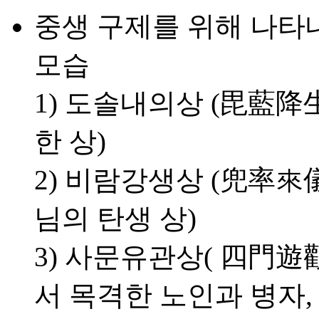
중생 구제를 위해 나타
모습
1) 도솔내의상 (毘藍降
한 상)
2) 비람강생상 (兜率來
님의 탄생 상)
3) 사문유관상( 四門遊
서 목격한 노인과 병자,