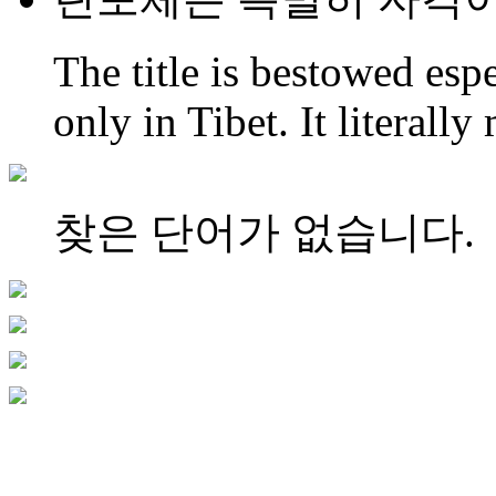
The title is bestowed esp
only in Tibet. It literall
찾은 단어가 없습니다.