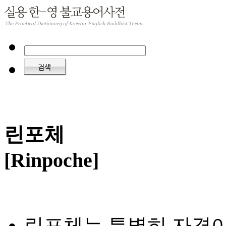
린포체
[Rinpoche]
린포체는 특별히 자격