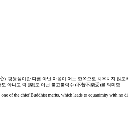
). 평등심이란 다름 아닌 마음이 어느 한쪽으로 치우치지 않도록 비우
고 苦도 아니고 락 (樂)도 아닌 불고불락수 (不苦不樂受)를 의미함
one of the chief Buddhist merits, which leads to equanimity with no dist