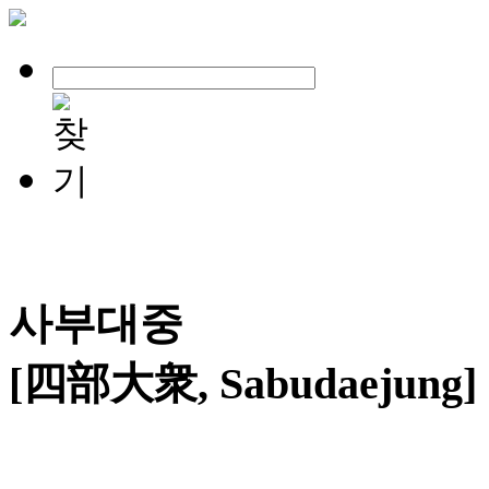
사부대중
[四部大衆, Sabudaejung]