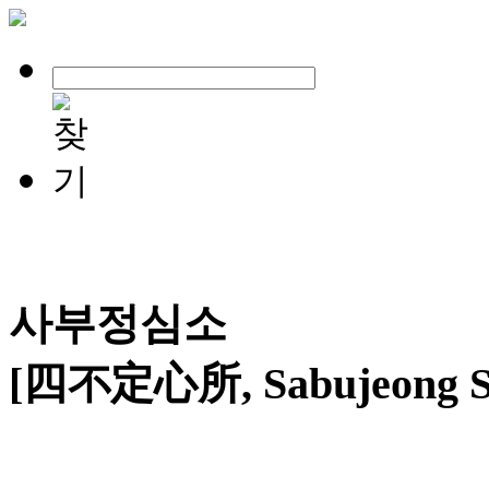
사부정심소
[四不定心所, Sabujeong S