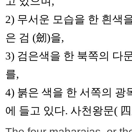
고 있으며,
2) 무서운 모습을 한 흰색
은 검 (劒)을,
3) 검은색을 한 북쪽의 다
를,
4) 붉은 색을 한 서쪽의 광
에 들고 있다. 사천왕문( 四
The four maharajas, or the