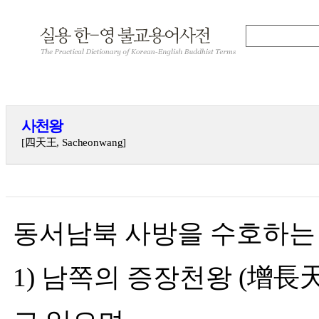
사천왕
[四天王, Sacheonwang]
동서남북 사방을 수호하는 네
1) 남쪽의 증장천왕 (增長天