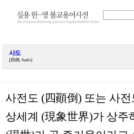
사도
[四倒, Sado]
사전도 (四顚倒) 또는 사전도
상세계 (現象世界)가 상주하다