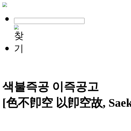
색불즉공 이즉공고
[色不卽空 以卽空故, Saekbul