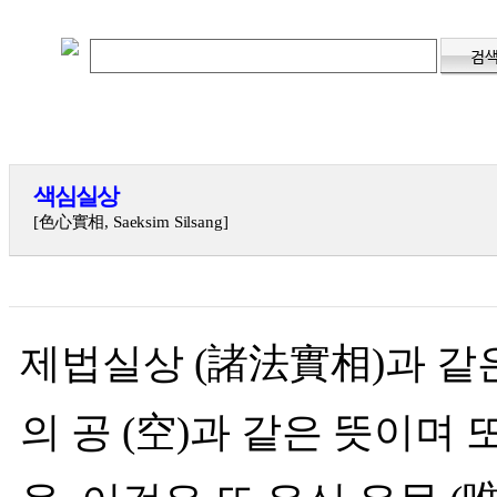
색심실상
[色心實相, Saeksim Silsang]
제법실상 (諸法實相)과 같은
의 공 (空)과 같은 뜻이며 