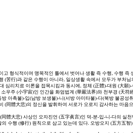
고 형식적이며 맹목적인 틀에서 벗어나 생활 즉 수행, 수행 즉 
 (苦行)과 같은 수행이 아니라, 일상생활 속에서 모두가 부처님
 심리치료 이론을 접목시킴과 동시에, 정체 (正體)-대원 (大願)-수
소우주 (小宇宙)인 인간을 화엄법계 (華嚴法界)와 천부경 (天符經
동방 아촉불)-입(남방 보생불)-니(서방 아미타불)-다(북방 불공성취
 (同體大悲)의 정신을 발휘하여 서로가 오로지 감사하는 마음으로
) 사상인 오자진언 (五字眞言)인 덕-분-입-니-다의 실천덕목 (實踐德目
 일상생활의 수행 (修行) 원칙으로 삼고 있는데 있다. 오방오지 (五方五