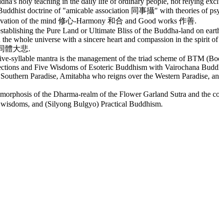
a's holy teaching in the daily life of ordinary people, not relying excl
uddhist doctrine of "amicable association 同事攝" with theories of psyc
ultivation of the mind 修心-Harmony 和合 and Good works 作善.
ablishing the Pure Land or Ultimate Bliss of the Buddha-land on eart
in the whole universe with a sincere heart and compassion in the spirit 
ion 同體大悲.
five-syllable mantra is the management of the triad scheme of BTM (Bo
rections and Five Wisdoms of Esoteric Buddhism with Vairochana Budd
e Southern Paradise, Amitabha who reigns over the Western Paradise,
tamorphosis of the Dharma-realm of the Flower Garland Sutra and the
ve wisdoms, and (Silyong Bulgyo) Practical Buddhism.