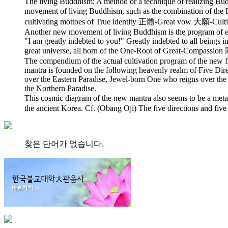
The living Buddhism: A method or a technique of realizing Buddh
movement of living Buddhism, such as the combination of the B
cultivating mottoes of True identity 正體-Great vow 大願-C
Another new movement of living Buddhism is the program of est
"I am greatly indebted to you!" Greatly indebted to all beings 
great universe, all born of the One-Root of Great-Compass
The compendium of the actual cultivation program of the new 
mantra is founded on the following heavenly realm of Five Di
over the Eastern Paradise, Jewel-born One who reigns over th
the Northern Paradise.
This cosmic diagram of the new mantra also seems to be a me
the ancient Korea. Cf. (Obang Oji) The five directions and fi
찾은 단어가 없습니다.