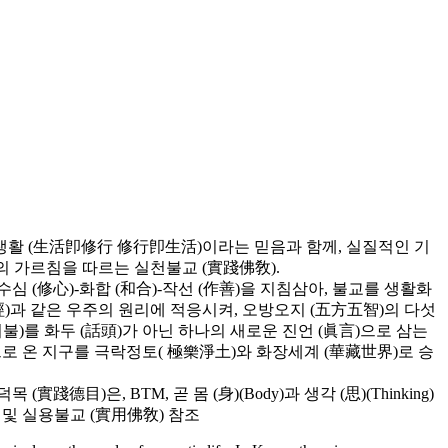
생활 (生活卽修行 修行卽生活)이라는 믿음과 함께, 실질적인 기
의 가르침을 따르는 실천불교 (實踐佛敎).
심 (修心)-화합 (和合)-작선 (作善)을 지침삼아, 불교를 생활화
)과 같은 우주의 원리에 적응시켜, 오방오지 (五方五智)의 다섯
불)를 화두 (話頭)가 아닌 하나의 새로운 진언 (眞言)으로 삼는
 온 지구를 극락정토( 極樂淨土)와 화장세계 (華藏世界)로 승
)은, BTM, 곧 몸 (身)(Body)과 생각 (思)(Thinking)
智) 및 실용불교 (實用佛敎) 참조