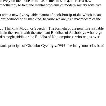
usively on the mode of monastic life. In Korea, there is a new
hotherapy to treat the mental problems of modern society with five
h with a new five-syllable mantra of deok-bun-ip-ni-da, which means
of brotherhood of all mankind, because we are, as a macrocosm of the
dy-Thinking-Mouth or Speech). The formula of the new five- syllable
ha in the center with the attendant Buddhas of Akshobhya who reign
 and Amoghasiddhi or the Buddha of Non-emptiness who reigns over
 cosmic principle of Cheonbu-Gyeong 天符經, the indigenous classic of