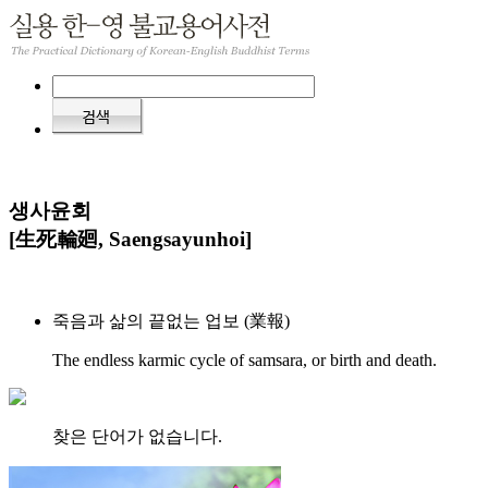
생사윤회
[生死輪廻, Saengsayunhoi]
죽음과 삶의 끝없는 업보 (業報)
The endless karmic cycle of samsara, or birth and death.
찾은 단어가 없습니다.