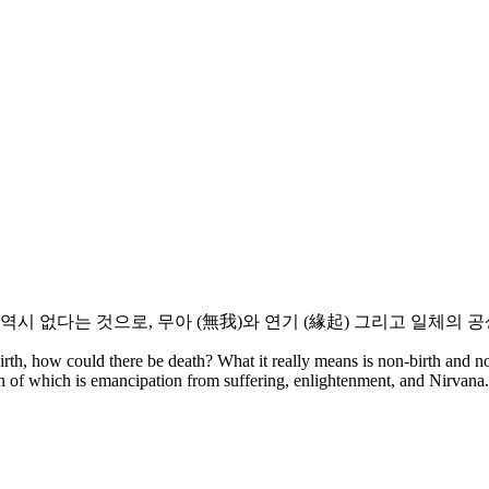
시 없다는 것으로, 무아 (無我)와 연기 (緣起) 그리고 일체의 공
 birth, how could there be death? What it really means is non-birth and 
on of which is emancipation from suffering, enlightenment, and Nirvana.