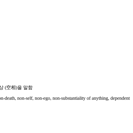
상 (空相)을 말함
non-death, non-self, non-ego, non-substantiality of anything, dependent