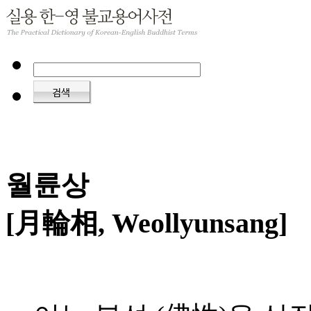
월륜상
[月輪相, Weollyunsang]