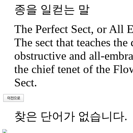
종을 일컫는 말
The Perfect Sect, or Al
The sect that teaches the
obstructive and all-embrac
the chief tenet of the Fl
Sect.
찾은 단어가 없습니다.