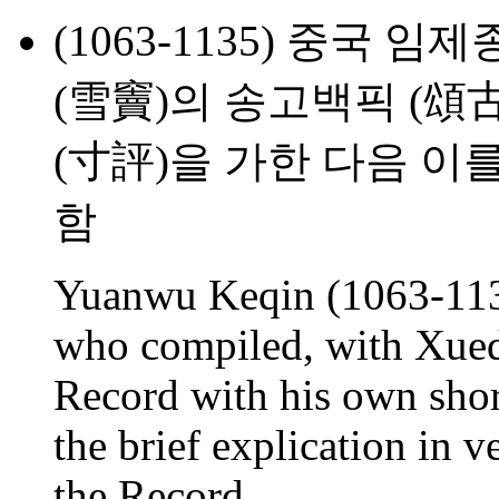
(1063-1135) 중국 
(雪竇)의 송고백픽 (頌古
(寸評)을 가한 다음 이
함
Yuanwu Keqin (1063-1135
who compiled, with Xued
Record with his own shor
the brief explication in v
the Record.