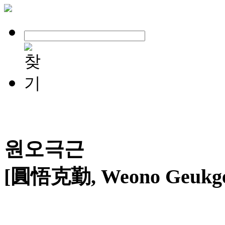
원오극근
[圓悟克勤, Weono Geukge