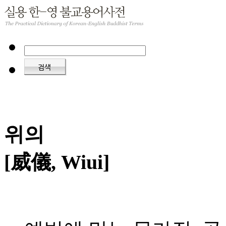
위의
[威儀, Wiui]