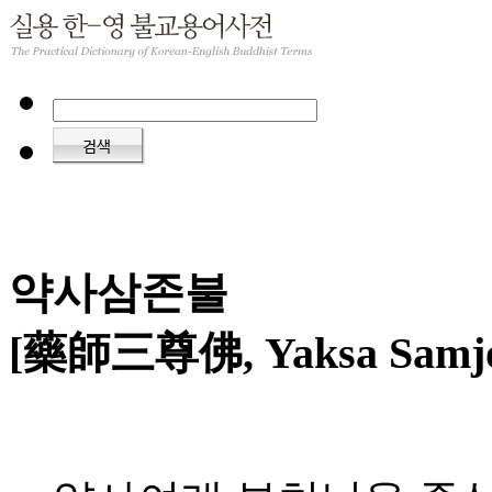
약사삼존불
[藥師三尊佛, Yaksa Samjo