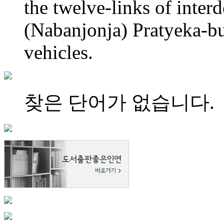
the twelve-links of inter
(Nabanjonja) Pratyeka-b
vehicles.
찾은 단어가 없습니다.