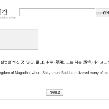
을 하신 곳. 영산( 靈山), 취두 (鷲頭), 또는 취봉 (鷲峰)이라고도
 kingdom of Magadha, where Sakyamuni Buddha delivered many of his mo