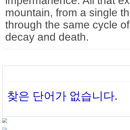
impermanence. All that exi
mountain, from a single t
through the same cycle of e
decay and death.
찾은 단어가 없습니다.