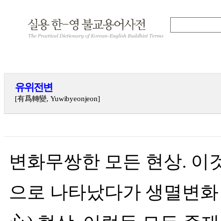
유위전변
[有爲轉變, Yuwibyeonjeon]
변화무쌍한 모든 현상. 이것
으로 나타났다가 생멸변화 