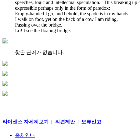
speeches, logic and intellectual speculation. "This breaking up o
expressible perhaps only in the form of paradox:
Empty-handed I go, and behold, the spade is in my hands.
I walk on foot, yet on the back of a cow I am riding.
Passing over the bridge,
Lo! I see the floating bridge.
찾은 단어가 없습니다.
라이센스 자세히보기
|
의견제안
|
오류신고
출처안내