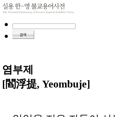
염부제
[閻浮提, Yeombuje]